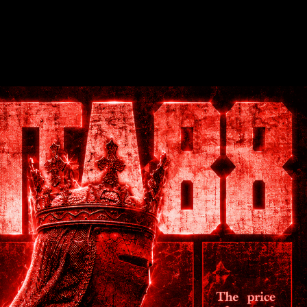
Besar