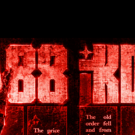
engan Sensasi Spin dan Jackpot 